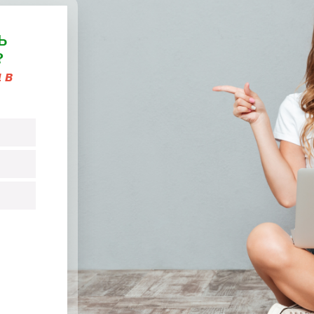
Ь
?
 в