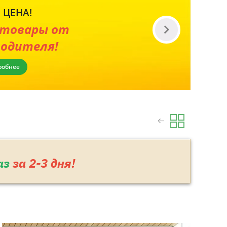
 ЦЕНА!
 товары от
водителя!
робнее
аз
за 2-3 дня!