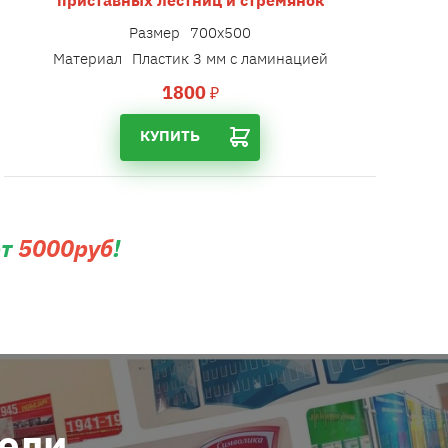
Размер
700х500
Материал
Пластик 3 мм с ламинацией
1800
₽
КУПИТЬ
от
5000руб
!
тели