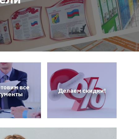
товим все
Делаем скидки!
кументы