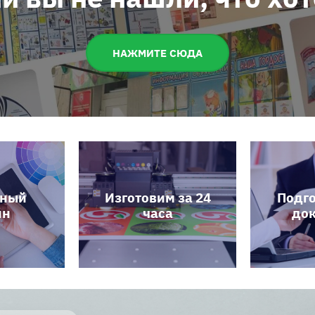
НАЖМИТЕ СЮДА
тный
Изготовим за 24
Подго
йн
часа
до