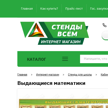
Главная
Как купить?
Прайс-лист
Гос. закупк
КАТАЛОГ
Главная
>
Интернет-магазин
>
Стенды для школы
>
Кабин
Выдающиеся математики