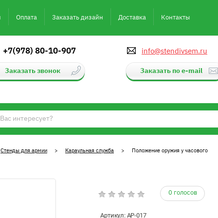
и
Оплата
Заказать дизайн
Доставка
Контакты
+7(978) 80-10-907
info@stendivsem.ru
Заказать звонок
Заказать по e-mail
>
Стенды для армии
>
Караульная служба
> Положение оружия у часового
0 голосов
Артикул:
АР-017